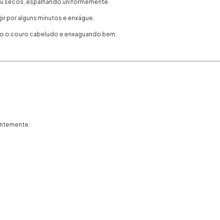
ou secos, espalhando uniformemente.
gir por alguns minutos e enxágue.
ndo o couro cabeludo e enxaguando bem.
antemente.