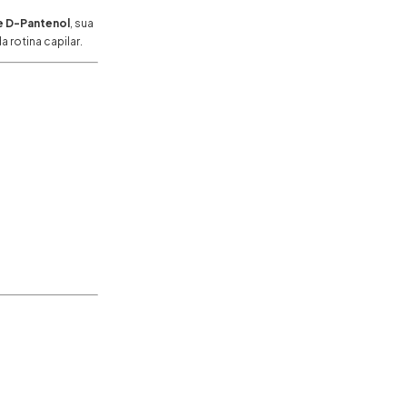
e D-Pantenol
, sua
 rotina capilar.