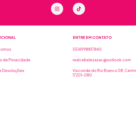
UCIONAL
ENTRE EM CONTATO
Somos
5514998817840
as de Privacidade
realcebelezasac@outlook.com
 e Devoluções
Visconde do Rio Branco 08, Centro
17201-080