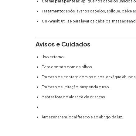
Creme para pentear:
aplique nos cabelos úmidos 
Tratamento:
após lavar os cabelos, aplique, deixe a
Co-wash:
utilize para lavar os cabelos, massagea
Avisos e Cuidados
Uso externo.
Evite contato com os olhos.
Em caso de contato com os olhos, enxágue abund
Em caso de irritação, suspenda o uso.
Manter fora do alcance de crianças.
Armazenar em local fresco e ao abrigo da luz.