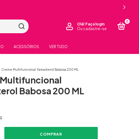
0
Olá!
Faça login
Ou cadastre-se
PO
ACESSÓRIOS
VER TUDO
Creme Multifuncional Yamasterol Babosa 200 ML
Multifuncional
erol Babosa 200 ML
es