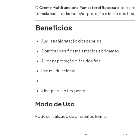
O
Creme Multifuncional Yamasterol Babosa
é ideal p
fórmula auxilia na hidratação, proteção e brilho dos fio
Benefícios
Auxilia na hidratação dos cabelos
Contribui para fios mais macios e brilhantes
Ajuda na proteção diária dos fios
Uso multifuncional
Ideal para uso frequente
Modo de Uso
Pode ser utilizado de diferentes formas: