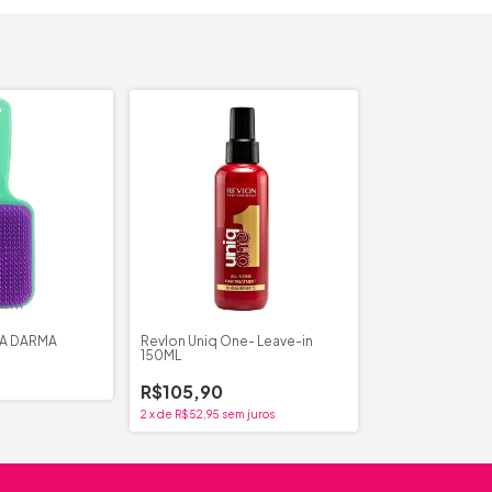
A DARMA
Revlon Uniq One- Leave-in
150ML
R$105,90
2
x
de
R$52,95
sem juros