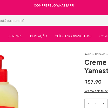
COMPRE PELO WHATSAPP!
SKINCARE
DEPILAÇÃO
CILÍOS E SOBRANCELHAS
COR
Início
>
Cabelos
>
Creme 
Yamast
R$7,90
Ver mais detalh