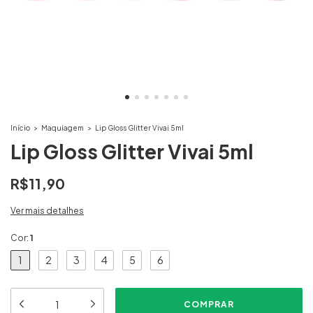
Início
>
Maquiagem
>
Lip Gloss Glitter Vivai 5ml
Lip Gloss Glitter Vivai 5ml
R$11,90
Ver mais detalhes
Cor:
1
1
2
3
4
5
6