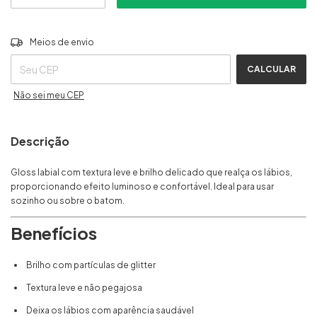
ALTERAR CEP
Entregas para o CEP:
Meios de envio
CALCULAR
Não sei meu CEP
Descrição
Gloss labial com textura leve e brilho delicado que realça os lábios,
proporcionando efeito luminoso e confortável. Ideal para usar
sozinho ou sobre o batom.
Benefícios
Brilho com partículas de glitter
Textura leve e não pegajosa
Deixa os lábios com aparência saudável