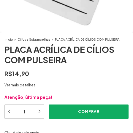
Início
>
Cilíos e Sobrancelhas
>
PLACA ACRÍLICA DE CÍLIOS COM PULSEIRA
PLACA ACRÍLICA DE CÍLIOS
COM PULSEIRA
R$14,90
Ver mais detalhes
Atenção, última peça!
ALTERAR CEP
Entregas para o CEP:
Meios de envio