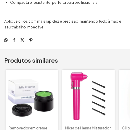
Compacta e resistente, perfeita para profissionais.
Aplique cílios com mais rapidez e precisão, mantendo tudo à mão e
seu trabalho impecável!
Produtos similares
Removedor em creme
Mixer de Henna Misturador
Cíli